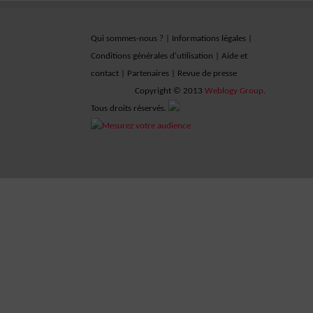
Qui sommes-nous ?
|
Informations légales
|
Conditions générales d'utilisation
|
Aide et
contact
|
Partenaires
|
Revue de presse
Copyright © 2013
Weblogy Group
.
Tous droits réservés.